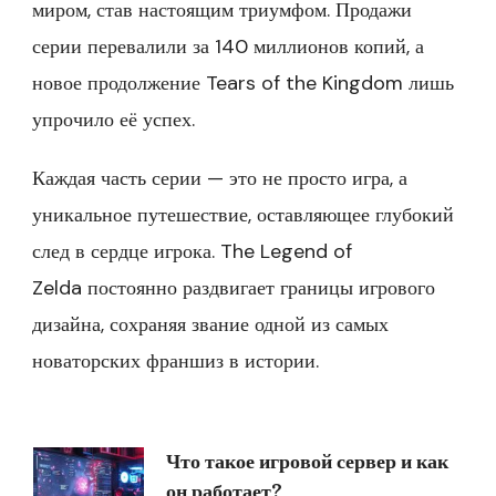
миром, став настоящим триумфом. Продажи
серии перевалили за 140 миллионов копий, а
новое продолжение Tears of the Kingdom лишь
упрочило её успех.
Каждая часть серии — это не просто игра, а
уникальное путешествие, оставляющее глубокий
след в сердце игрока. The Legend of
Zelda постоянно раздвигает границы игрового
дизайна, сохраняя звание одной из самых
новаторских франшиз в истории.
Навигация
Что такое игровой сервер и как
он работает?