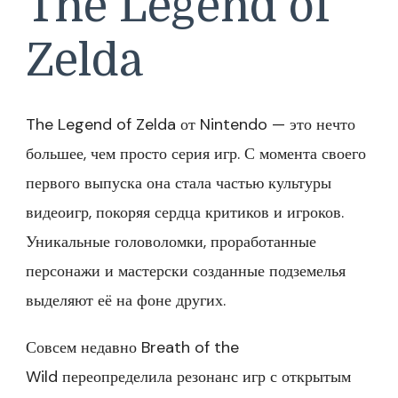
The Legend of
Zelda
The Legend of Zelda от Nintendo — это нечто
большее, чем просто серия игр. С момента своего
первого выпуска она стала частью культуры
видеоигр, покоряя сердца критиков и игроков.
Уникальные головоломки, проработанные
персонажи и мастерски созданные подземелья
выделяют её на фоне других.
Совсем недавно Breath of the
Wild переопределила резонанс игр с открытым