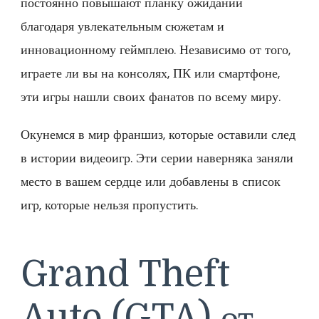
постоянно повышают планку ожиданий
благодаря увлекательным сюжетам и
инновационному геймплею. Независимо от того,
играете ли вы на консолях, ПК или смартфоне,
эти игры нашли своих фанатов по всему миру.
Окунемся в мир франшиз, которые оставили след
в истории видеоигр. Эти серии наверняка заняли
место в вашем сердце или добавлены в список
игр, которые нельзя пропустить.
Grand Theft
Auto (GTA) от