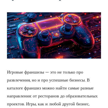
Игровые франшизы — это не только про
развлечения, но и про успешные бизнесы. В
каталоге франшиз можно найти самые разные
направления: от ресторанов до образовательных
проектов. Игры, как и любой другой бизнес,