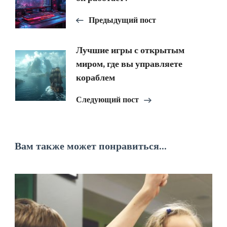
по
Предыдущий пост
записям
Лучшие игры с открытым
миром, где вы управляете
кораблем
Следующий пост
Вам также может понравиться...