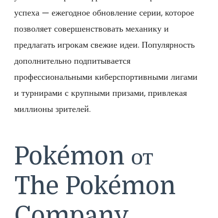
успеха — ежегодное обновление серии, которое
позволяет совершенствовать механику и
предлагать игрокам свежие идеи. Популярность
дополнительно подпитывается
профессиональными киберспортивными лигами
и турнирами с крупными призами, привлекая
миллионы зрителей.
Pokémon от
The Pokémon
Company