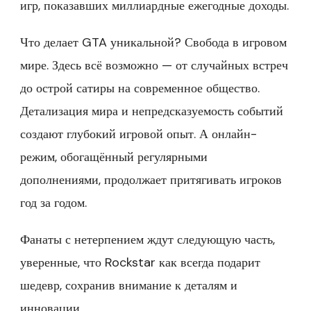
игр, показавших миллиардные ежегодные доходы.
Что делает GTA уникальной? Свобода в игровом
мире. Здесь всё возможно — от случайных встреч
до острой сатиры на современное общество.
Детализация мира и непредсказуемость событий
создают глубокий игровой опыт. А онлайн-
режим, обогащённый регулярными
дополнениями, продолжает притягивать игроков
год за годом.
Фанаты с нетерпением ждут следующую часть,
уверенные, что Rockstar как всегда подарит
шедевр, сохранив внимание к деталям и
инновации.